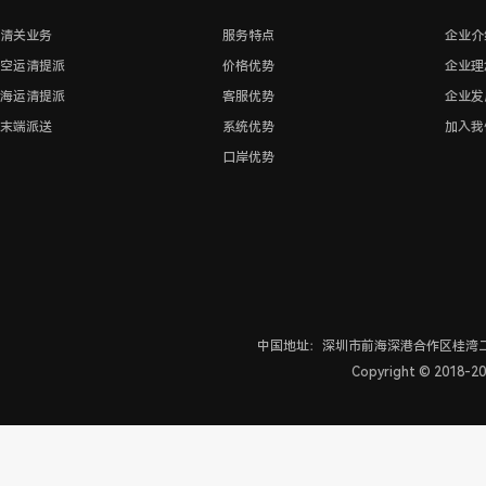
清关业务
服务特点
企业介
空运清提派
价格优势
企业理
海运清提派
客服优势
企业发
末端派送
系统优势
加入我
口岸优势
中国地址：深圳市前海深港合作区桂湾二路
Copyright © 2018