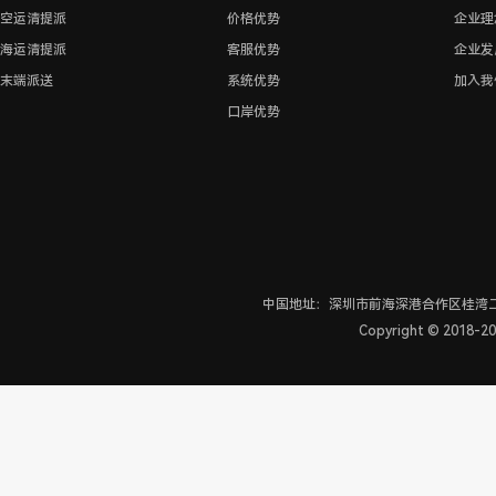
空运清提派
价格优势
企业理
海运清提派
客服优势
企业发
末端派送
系统优势
加入我
口岸优势
中国地址：深圳市前海深港合作区桂湾二路
Copyright © 2018