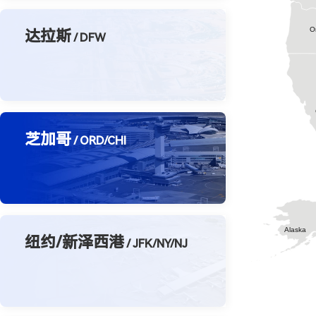
达拉斯
/ DFW
芝加哥
/ ORD/CHI
纽约/新泽西港
/ JFK/NY/NJ