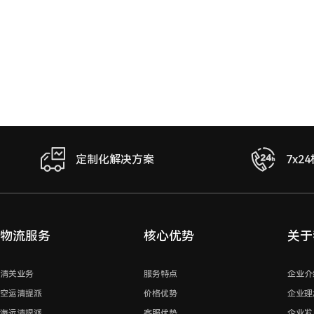
定制化解决方案
7x2
物流服务
核心优势
关于
清关业务
服务特点
企业介
空运清提派
价格优势
企业理
海运清提派
客服优势
企业发