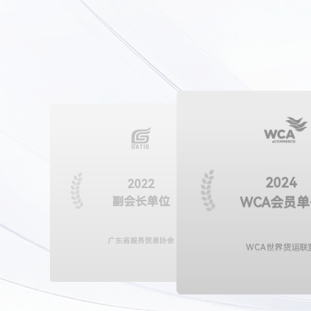
2024
2022
2025
JCTRANS会员
副会长单位
WCA会员单
Member ID: 157307
广东省服务贸易协会
WCA世界货运联